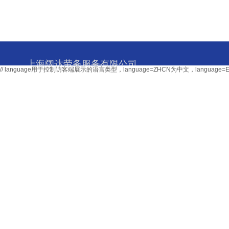
上海阔达劳务服务有限公司
// language用于控制访客端展示的语言类型，language=ZHCN为中文，langu
SHANGHAI KUODA LABOR SERVICE CO.
首页
关于我们
服务项目
服务流程
新闻中心
人才招
10200494号-1
Copyright © 2004-2020 阔达劳务外包有限公司
沪ICP备
上海市闵行区莲花南路2899号莲谷科技园1号楼703室
地址：
64308333\24206682\60292101\13816551666
电话：021-
沪公网安备 31011202011669号