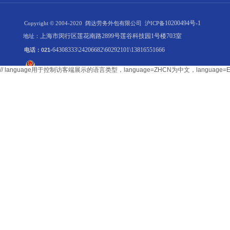
10200494号-1
Copyright © 2004-2020 阔达劳务外包有限公司
沪ICP备
上海市闵行区莲花南路2899号莲谷科技园1号楼703室
地址：
64308333\24206682\60292101\13816551666
电话：021-
// language用于控制访客端展示的语言类型，language=ZHCN为中文，langu
沪公网安备 31011202011669号