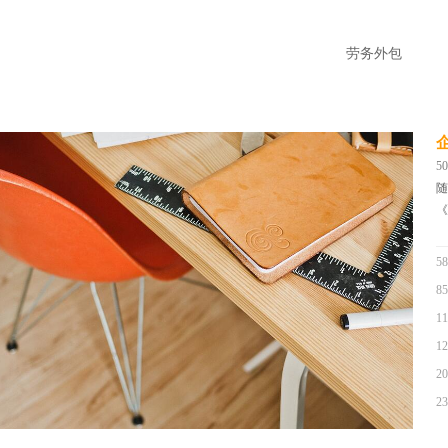
劳务外包
5
随
《
5
8
1
1
2
2