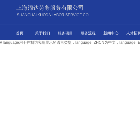
上海阔达劳务服务有限公司
SHANGHAI KUODA LABOR SERVICE CO.
首页
关于我们
服务项目
服务流程
新闻中心
人才招
// language用于控制访客端展示的语言类型，language=ZHCN为中文，langu
10200494号-1
Copyright © 2004-2020 阔达劳务外包有限公司
沪ICP备
上海市闵行区莲花南路2899号莲谷科技园1号楼703室
地址：
64308333\24206682\60292101\13816551666
电话：021-
沪公网安备 31011202011669号