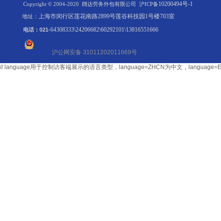
10200494号-1
Copyright © 2004-2020 阔达劳务外包有限公司
沪ICP备
上海市闵行区莲花南路2899号莲谷科技园1号楼703室
地址：
64308333\24206682\60292101\13816551666
电话：021-
沪公网安备 31011202011669号
// language用于控制访客端展示的语言类型，language=ZHCN为中文，langu