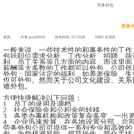
劳务外包
劳务
来源:
|
作者:
pmo0f943d
|
发布时间:
3272天前
|
10662
次浏览
|
一般来说，一些技术性的和事务性的工作
包括职位需求分析、工作分析、招聘、筛
利、员工关系等几方面的内容，而这里面
薪酬等大多数的工作都可以外包，公司低
外包；国家法定的福利，如养老保险、失
也可外包。然而关于公司文化建设、关系
难外包。
方便快捷解决以下问题：
1、员工的录用及调档
2、社会保险金和公积金的转移
3、各类办事机构和政策复杂多变，一出
4、企业迅速发展，在各地设置分部，总
劳务外包公司可提供一系列专业和高效的