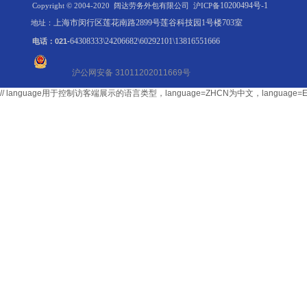
10200494号-1
Copyright © 2004-2020 阔达劳务外包有限公司
沪ICP备
上海市闵行区莲花南路2899号莲谷科技园1号楼703室
地址：
64308333\24206682\60292101\13816551666
电话：021-
沪公网安备 31011202011669号
// language用于控制访客端展示的语言类型，language=ZHCN为中文，langu