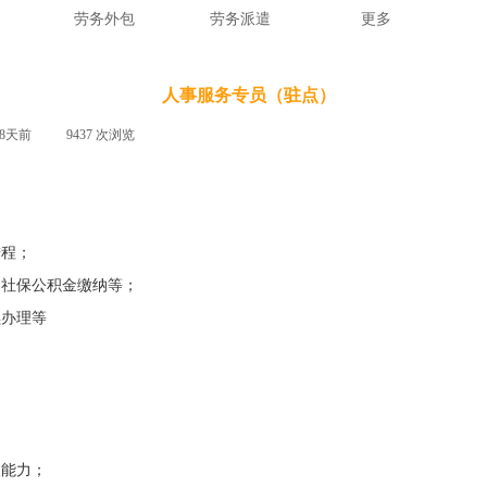
劳务外包
劳务派遣
更多
人事服务专员（驻点）
48天前
|
9437
次浏览
|
进程；
、社保公积金缴纳等；
续办理等
及能力；